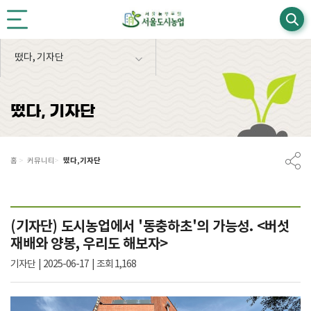
본문영역 바로가기
메인메뉴 바로가기
하단링크 바로가기
떴다, 기자단
떴다, 기자단
떴다, 기자단
홈
>
커뮤니티
>
(기자단) 도시농업에서 '동충하초'의 가능성. <버섯
재배와 양봉, 우리도 해보자>
기자단
|
2025-06-17
|
조회 1,168