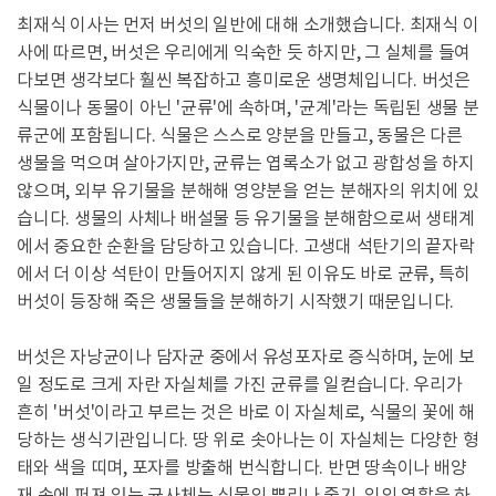
최재식 이사는 먼저 버섯의 일반에 대해 소개했습니다. 최재식 이
사에 따르면, 버섯은 우리에게 익숙한 듯 하지만, 그 실체를 들여
다보면 생각보다 훨씬 복잡하고 흥미로운 생명체입니다. 버섯은
식물이나 동물이 아닌 '균류'에 속하며, '균계'라는 독립된 생물 분
류군에 포함됩니다. 식물은 스스로 양분을 만들고, 동물은 다른
생물을 먹으며 살아가지만, 균류는 엽록소가 없고 광합성을 하지
않으며, 외부 유기물을 분해해 영양분을 얻는 분해자의 위치에 있
습니다. 생물의 사체나 배설물 등 유기물을 분해함으로써 생태계
에서 중요한 순환을 담당하고 있습니다. 고생대 석탄기의 끝자락
에서 더 이상 석탄이 만들어지지 않게 된 이유도 바로 균류, 특히
버섯이 등장해 죽은 생물들을 분해하기 시작했기 때문입니다.
버섯은 자낭균이나 담자균 중에서 유성포자로 증식하며, 눈에 보
일 정도로 크게 자란 자실체를 가진 균류를 일컫습니다. 우리가
흔히 '버섯'이라고 부르는 것은 바로 이 자실체로, 식물의 꽃에 해
당하는 생식기관입니다. 땅 위로 솟아나는 이 자실체는 다양한 형
태와 색을 띠며, 포자를 방출해 번식합니다. 반면 땅속이나 배양
재 속에 퍼져 있는 균사체는 식물의 뿌리나 줄기, 잎의 역할을 하