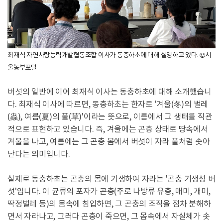
최재식 자연사랑능력개발협동조합 이사가 동충하초에 대해 설명하고 있다. ©서
울농부포털
버섯의 일반에 이어 최재식 이사는 동충하초에 대해 소개했습니
다. 최재식 이사에 따르면, 동충하초는 한자로 '겨울(冬)의 벌레
(蟲), 여름(夏)의 풀(草)'이라는 뜻으로, 이름에서 그 생태를 직관
적으로 표현하고 있습니다. 즉, 겨울에는 곤충 상태로 땅속에서
겨울을 나고, 여름에는 그 곤충 몸에서 버섯이 자라 풀처럼 솟아
난다는 의미입니다.
실제로 동충하초는 곤충의 몸에 기생하여 자라는 '곤충 기생성 버
섯'입니다. 이 균류의 포자가 곤충(주로 나방류 유충, 매미, 개미,
딱정벌레 등)의 몸속에 침입하면, 그 곤충의 조직을 점차 분해하
면서 자라나고, 그러다 곤충이 죽으면, 그 몸속에서 자실체가 솟