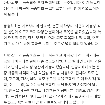
아나 외부로 돌출되어 포자를 퍼뜨리는 구조입니다. 이런 독특한
생식 방식 때문에 동충하초는 고대로부터 신비한 자연물로 여겨
져 왔습니다.
동충하초는 예로부터의 한의학, 전통 의학부터 최근의 기능성 식
품 산업에 이르기까지 다양한 분야에서 주목을 받고 있습니다. 특
히 면역력 증진, 항암 및 항염 효과, 피로 회복과 강장 효과, 호흡
기 건강 개선 등에 효과를 보이는 것으로 널리 알려져 있습니다.
자연 상태의 동충하초는 매우 희귀하고 채취량이 적어 과거에는
금보다 비싸다는 말이 나올 정도였지만, 최근 실내 인공재배 기술
이 개발되면서 대량 생산이 가능해졌습니다. 인공재배에서는 곤
충 유충의 체액이 아닌 식물성 배지를 사용하게 됩니다. 주로 현
미, 고구마, 감자, 설탕, 효모 추출물 등을 혼합한 '현미 배지'나 찹
쌀, 수수, 보리, 옥수수 등을 혼합한 '곡물 배지'를 사용하게 됩니
다. 원균을 사용해 액체로 배양하는 인공배양액 방법도 있습니다.
키우는 방법은 버섯과 크게 다르지 않아 집에서도 손쉽게 재배할
수 있고, 이를 위한 다양한 키트들도 판매되고 있습니다.