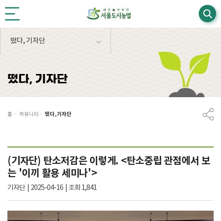
본문영역 바로가기
메인메뉴 바로가기
하단링크 바로가기
떴다, 기자단
떴다, 기자단
떴다, 기자단
홈
>
커뮤니티
>
(기자단) 탄소저감은 이렇게. <탄소중립 관점에서 보
는 '이끼 활용 세미나'>
기자단
|
2025-04-16
|
조회 1,841