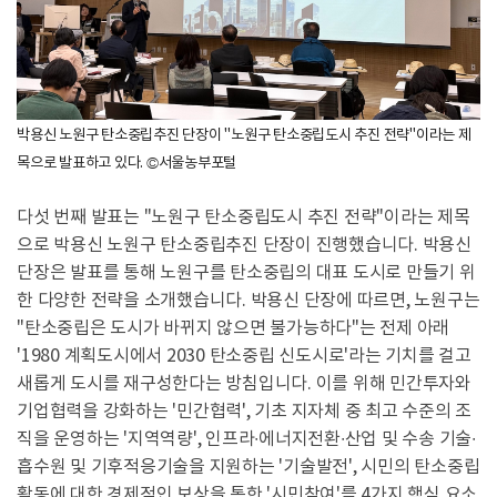
박용신 노원구 탄소중립추진 단장이 "노원구 탄소중립도시 추진 전략"이라는 제
목으로 발표하고 있다. ©서울농부포털
다섯 번째 발표는 "노원구 탄소중립도시 추진 전략"이라는 제목
으로 박용신 노원구 탄소중립추진 단장이 진행했습니다. 박용신
단장은 발표를 통해 노원구를 탄소중립의 대표 도시로 만들기 위
한 다양한 전략을 소개했습니다. 박용신 단장에 따르면, 노원구는
"탄소중립은 도시가 바뀌지 않으면 불가능하다"는 전제 아래
'1980 계획도시에서 2030 탄소중립 신도시로'라는 기치를 걸고
새롭게 도시를 재구성한다는 방침입니다. 이를 위해 민간투자와
기업협력을 강화하는 '민간협력', 기초 지자체 중 최고 수준의 조
직을 운영하는 '지역역량', 인프라∙에너지전환∙산업 및 수송 기술∙
흡수원 및 기후적응기술을 지원하는 '기술발전', 시민의 탄소중립
활동에 대한 경제적인 보상을 통한 '시민참여'를 4가지 핵심 요소