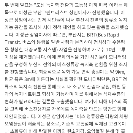
두 번째 발표는 "도심 녹지축 전환과 교통섬 이끼 피복"이라는 제
목으로 이성근 부산그린트러스트 상임이사가 진행했습니다. 이
성근 상임이사는 먼저 시민들이 나서 부산시 전역의 정류소 녹지
가능 공간을 조사해 시에 정책 제안을 하고 있는 활동을 소개했습
니다. 이성근 상임이사에 따르면, 부산시는 BRT(Bus Rapid
Transit. 버스의 통행을 일반 차량과 분리하여 정시성과 수용량
을 향상한 대중교통 시스템) 사업을 진행하며 가로수 10만 그루
이상을 제거했습니다. 이에 문제의식을 가진 시민들이 모니터링
단을 구성해 부산시 전역의 버스정류장 녹지축 전환을 위한 조사
를 진행했습니다. 최종적으로 녹화 가능 면적 총길이는 약 9km,
평균 폭은 3m에 이른다는 사실을 확인한 모니터링단은, BRT 정
류소의 녹지축 전환을 통해 도시 내 소규모 산림과 공원, 하천 등
과의 녹지네트워크 형성이 가능하며 이를 위해서는 식재수종의
변화가 필요하다는 결론을 도출했습니다. 여기에 더해 버스의 폭
을 고려해 버스전용차로 가운데로 녹지축을 만드는 방안도 함께
제안되었습니다. 이성근 상임이사는 "버스 정류장은 다량의 차량
오염물질이 배출되는 장소로, 기존의 교통섬에 식재된 교관목이
나 초화류에 비해 탁월한 이끼의 탄소저감, 오염물질 분해 및 흡