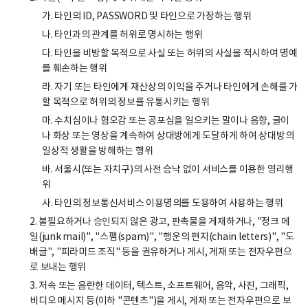
가. 타인의 ID, PASSWORD 및 타인으로 가장하는 행위
나. 타인과의 관계를 허위로 명시하는 행위
다. 타인을 비방할 목적으로 사실 또는 허위의 사실을 적시하여 명예
를 훼손하는 행위
라. 자기 또는 타인에게 재산상의 이익을 주거나 타인에게 손해를 가
할 목적으로 허위의 정보를 유통시키는 행위
마. 수치심이나 혐오감 또는 공포심을 일으키는 말이나 음향, 글이
나 화상 또는 영상을 계속하여 상대방에게 도달하게 하여 상대방의
일상적 생활을 방해하는 행위
바. 서울시(또는 자치구)의 사전 승낙 없이 서비스를 이용한 영리행
위
사. 타인의 정보통신서비스 이용명의를 도용하여 사용하는 행위
2. 불필요하거나 승인되지 않은 광고, 판촉물을 게재하거나, "정크 메
일(junk mail)", "스팸(spam)", "행운의 편지(chain letters)", "도
배글", "피라미드 조직" 등을 권유하거나 게시, 게재 또는 전자우편으
로 보내는 행위
3. 저속 또는 음란한 데이터, 텍스트, 소프트웨어, 음악, 사진, 그래픽,
비디오 메시지 등(이하 "콘텐츠")을 게시, 게재 또는 전자우편으로 보