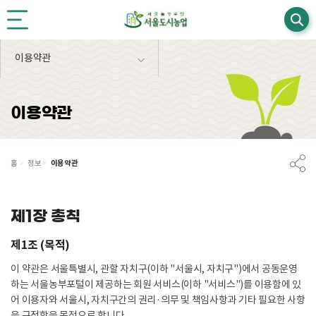
본문영역 바로가기
메인메뉴 바로가기
하단링크 바로가기
이용약관
이용약관
이용약관
홈
>
정보
>
제1장 총칙
제1조 (목적)
이 약관은 서울특별시, 관할 자치구(이하 "서울시, 자치구")에서 공동운영
하는 서울농부포털이 제공하는 회원 서비스(이하 "서비스")를 이용함에 있
어 이용자와 서울시, 자치구간의 권리·의무 및 책임사항과 기타 필요한 사항
을 규정함을 목적으로 합니다.