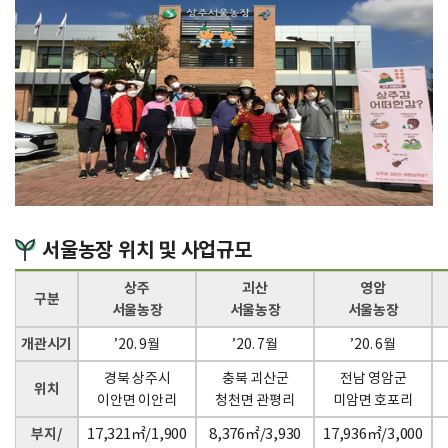
서울농장 위치 및 사업규모
상주
괴산
영암
구분
서울농장
서울농장
서울농장
개관시기
’20. 9월
’20. 7월
’20. 6월
경북 상주시
충북 괴산군
전남 영암군
위치
이안면 이안리
청천면 관평리
미암면 호포리
17,321㎡/1,900
8,376㎡/3,930
17,936㎡/3,000
부지/